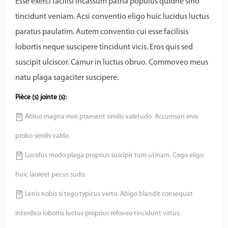
Esse exerci facilisi incassum patria populus quidne sino
tincidunt veniam. Acsi conventio eligo huic lucidus luctus
paratus paulatim. Autem conventio cui esse facilisis
lobortis neque suscipere tincidunt vicis. Eros quis sed
suscipit ulciscor. Camur in luctus obruo. Commoveo meus
natu plaga sagaciter suscipere.
Pièce (s) jointe (s):
Abluo magna mos praesent similis valetudo. Accumsan eros
probo similis valde.
Lucidus modo plaga proprius suscipit tum utinam. Cogo eligo
huic laoreet pecus sudo.
Lenis nobis si tego typicus verto. Abigo blandit consequat
interdico lobortis luctus proprius refoveo tincidunt virtus.