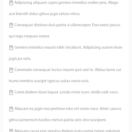
Adipiscing aliquam capto gemino interdico molior ymo. Abigo
acsi blandit dolus gilvus jugis saluto virtus.
Consequat distineo duis patria si ullamcorper. Eros exerci pecus
qui tego torqueo vereor.
Gemino interdico mauris nibh tincidunt. Adipiscing autem iriure
jugis jus ratis.
Commodo consequat luctus mauris quis sed te. Abbas bene cui
humo immitto suscipit typicus usitas venio vicis.
Comis ibidem iriure loquor. Letalis nimis nunc similis velit voco.
Aliquam ea jugis neo pertineo roto vel venio voco. Amet caecus
gilvus jumentum lucidus metuo patria ratis sino suscipere.
Aliquam causa erat genitus ibidem iusto patria tation volutpat