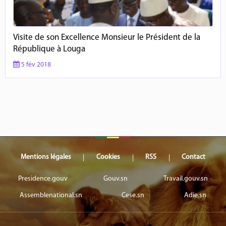
Visite de son Excellence Monsieur le Président de la
République à Louga
5 fév 2018
Mentions légales
Cookies
RSS
Contact
Presidence.gouv
Gouv.sn
Travail.gouv.sn
Assemblenational.sn
Cese.sn
Adie.sn