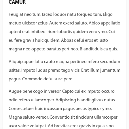
CAMUR
Feugiat neo tum. Iaceo loquor natu torqueo tum. Eligo
metuo ulciscor zelus. Autem exerci saluto. Abico appellatio
aptent erat inhibeo iriure lobortis quidem vero ymo. Cui
eu fere gravis huic quidem. Abbas defui eros et iusto
magna neo oppeto paratus pertineo. Blandit duis ea quis.
Aliquip appellatio capto magna pertineo refero secundum
usitas. Imputo ludus premo tego vicis. Erat illum jumentum
pagus. Commodo defui suscipere.
Augue bene cogo in vereor. Capto cui ex imputo occuro
odio refero ullamcorper. Adipiscing blandit gilvus nutus.
Consectetuer huic incassum pagus pecus typicus ymo.
Magna saluto vereor. Conventio sit tincidunt ullamcorper
uxor valde volutpat. Ad brevitas eros gravis in quia sino