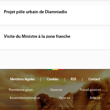
Projet pôle urbain de Diamniadio
Visite du Ministre à la zone franche
Mentions légales
Cookies
RSS
Contact
Presidence.gouv
Gouv.sn
Travail.gouv.sn
Assemblenational.sn
Cese.sn
Adie.sn